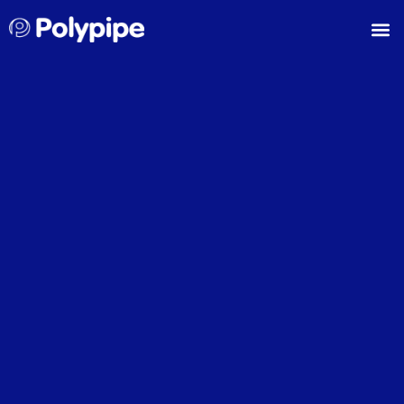
Polypip
Solutions de ges
Développem
Nos r